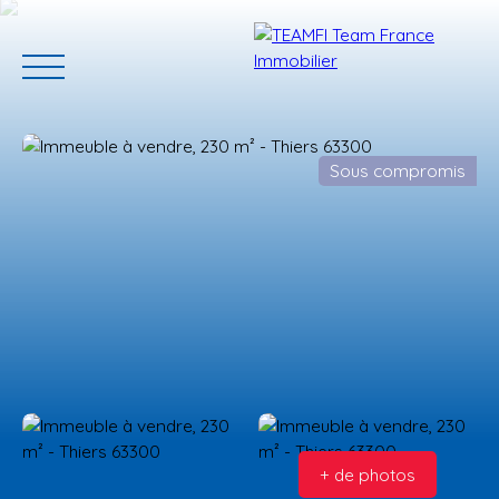
Sous compromis
ACCUEIL
ACHETER
GERER VOTRE BIEN
PROGRAMMES N
Estimation
+ de photos