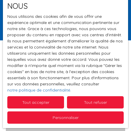
NOUS
Surface min (m²)
Nous utilisons des cookies afin de vous offrir une
expérience optimale et une communication pertinente sur
Rechercher
notre site. Grace à ces technologies, nous pouvons vous
proposer du contenu en rapport avec vos centres d'intérêt.
Ils nous permettent également d'améliorer la qualité de nos
services et la convivialité de notre site internet. Nous
utiliserons uniquement les données personnelles pour
lesquelles vous avez donné votre accord. Vous pouvez les
Trier par
modifier à n'importe quel moment via la rubrique ″Gérer les
Créer une alerte
Pertinence
cookies″ en bas de notre site, à l'exception des cookies
essentiels à son fonctionnement. Pour plus d'informations
sur vos données personnelles, veuillez consulter
notre politique de confidentialité
.
Vendu
Tout accepter
Tout refuser
Personnaliser