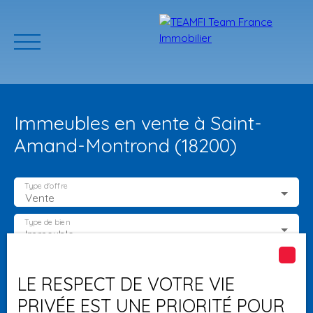
Immeubles en vente à Saint-
Amand-Montrond (18200)
Type d'offre
Vente
ACCUEIL
ACHETER
GERER VOTRE BIEN
PROGRAMMES N
Type de bien
Immeuble
Localisation
Saint-Amand-Montrond (18200)
Estimation
LE RESPECT DE VOTRE VIE
PRIVÉE EST UNE PRIORITÉ POUR
Budget max (€)