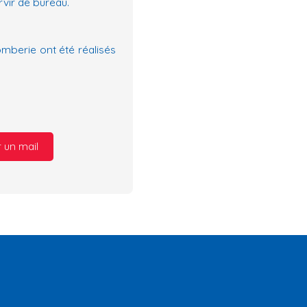
vir de bureau.
plomberie ont été réalisés
 un mail