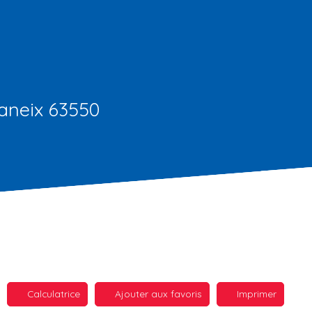
ianeix 63550
Calculatrice
Ajouter aux favoris
Imprimer