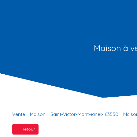
Maison à ve
Vente
Maison
Saint-Victor-Montvianeix 63550
Maison
Retour