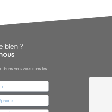
e bien ?
nous
iendrons vers vous dans les
m
léphone