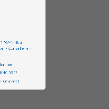
en MANHES
er - Conseiller en
r
alentours
48 40 03 17
r un e-mail