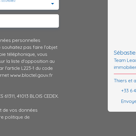
 souhaitez
nnées personnelles
ouhaitez pas faire l'objet
Sébasti
ie téléphonique, vous
Team Lead
r la liste d'opposition au
immobilie
 l'article L223-1 du code
ernet www.bloctel.gouv.fr
Thiers et 
+33 6 
CS 61311, 41013 BLOIS CEDEX.
Envoye
ent de vos données
tre
politique de