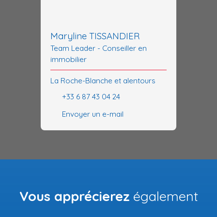
Maryline TISSANDIER
Team Leader - Conseiller en
immobilier
La Roche-Blanche et alentours
+33 6 87 43 04 24
Envoyer un e-mail
Vous apprécierez
également