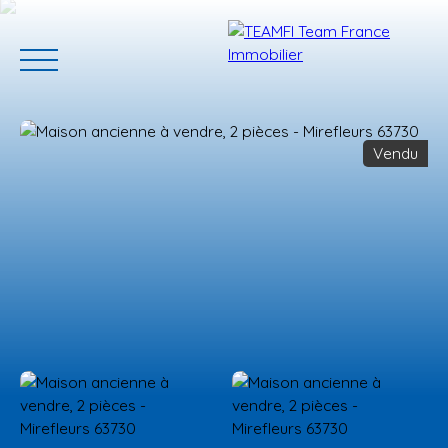
Vendu
ACCUEIL
ACHETER
GERER VOTRE BIEN
PROGRAMMES N
Estimation