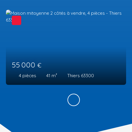
55 000
€
4
pièces
41
m²
Thiers 63300