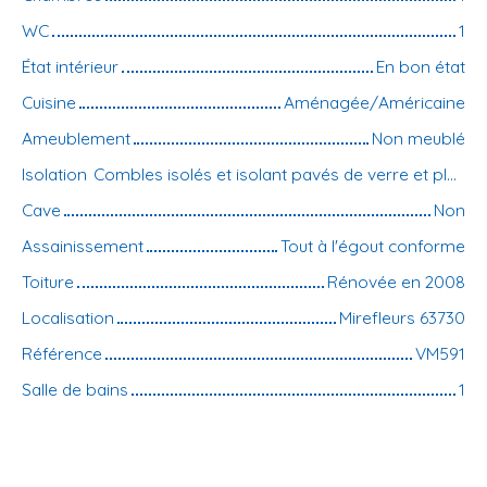
WC
1
État intérieur
En bon état
Cuisine
Aménagée/Américaine
Ameublement
Non meublé
Isolation
Combles isolés et isolant pavés de verre et placo plus isolant
Cave
Non
Assainissement
Tout à l'égout conforme
Toiture
Rénovée en 2008
Localisation
Mirefleurs 63730
Référence
VM591
Salle de bains
1