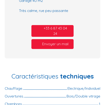
Garage 40 m2
Très calme, rue peu passante
+33 6 87 43 04
24
Envoyer un mail
Caractéristiques
techniques
Chauffage
Electrique/Individuel
Ouvertures
Bois/Double vitrage
Chambres
1