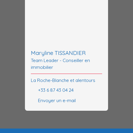
Maryline TISSANDIER
Team Leader - Conseiller en
immobilier
La Roche-Blanche et alentours
+33 6 87 43 04 24
Envoyer un e-mail