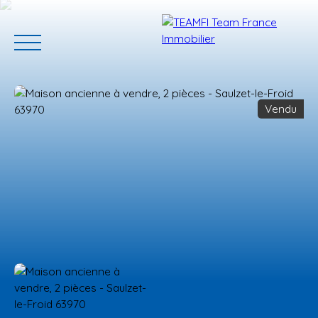
Vendu
ACCUEIL
ACHETER
GERER VOTRE BIEN
PROGRAMMES N
Estimation