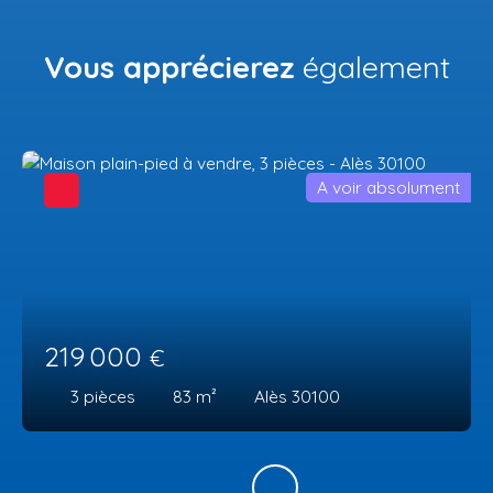
Vous apprécierez
également
A voir absolument
219 000
€
3
pièces
83
m²
Alès 30100