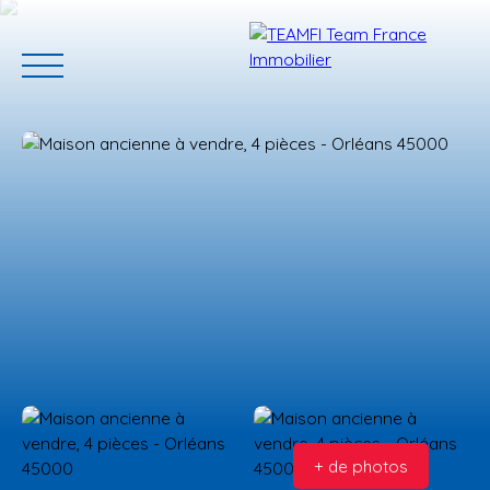
ACCUEIL
ACHETER
GERER VOTRE BIEN
PROGRAMMES N
Estimation
+ de photos