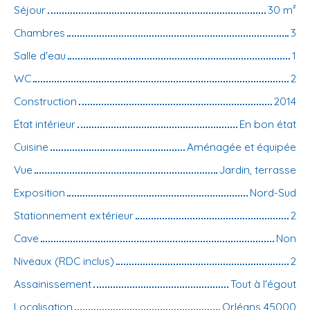
Séjour
30
m²
Chambres
3
Salle d'eau
1
WC
2
Construction
2014
État intérieur
En bon état
Cuisine
Aménagée et équipée
Vue
Jardin, terrasse
Exposition
Nord-Sud
Stationnement extérieur
2
Cave
Non
Niveaux (RDC inclus)
2
Assainissement
Tout à l'égout
Localisation
Orléans 45000