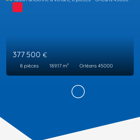
377 500
€
8
pièces
189.17
m²
Orléans 45000