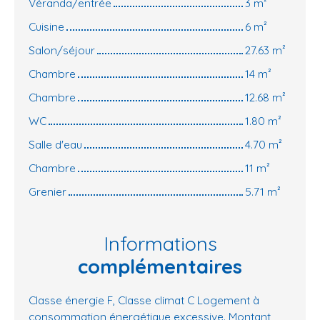
Véranda/entrée
3 m²
Cuisine
6 m²
Salon/séjour
27.63 m²
Chambre
14 m²
Chambre
12.68 m²
WC
1.80 m²
Salle d'eau
4.70 m²
Chambre
11 m²
Grenier
5.71 m²
Informations
complémentaires
Classe énergie F, Classe climat C Logement à
consommation énergétique excessive. Montant