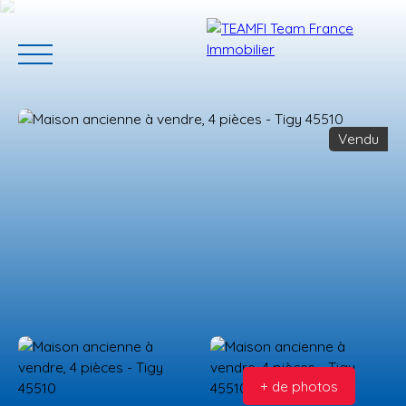
Vendu
ACCUEIL
ACHETER
GERER VOTRE BIEN
PROGRAMMES N
Estimation
+ de photos