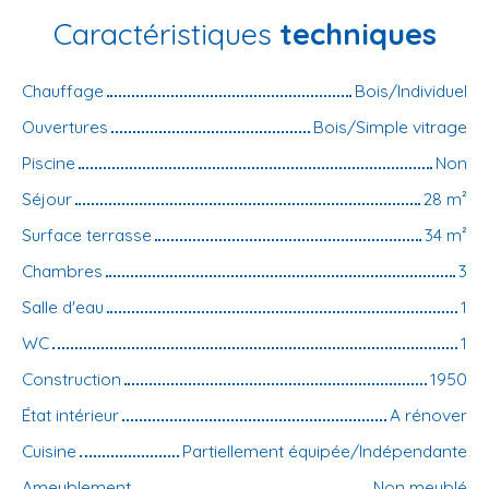
Caractéristiques
techniques
Chauffage
Bois/Individuel
Ouvertures
Bois/Simple vitrage
Piscine
Non
Séjour
28
m²
Surface terrasse
34
m²
Chambres
3
Salle d'eau
1
WC
1
Construction
1950
État intérieur
A rénover
Cuisine
Partiellement équipée/Indépendante
Ameublement
Non meublé