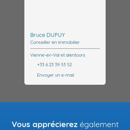
Bruce DUPUY
Conseiller en immobilier
Vienne-en-Val et alentours
+33 6 23 39 53 52
Envoyer un e-mail
Vous apprécierez
également