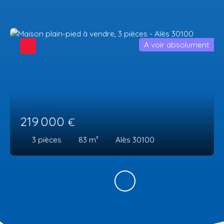
A voir absolument
219 000
€
3
pièces
83
m²
Alès 30100