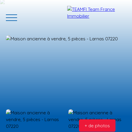
ACCUEIL
ACHETER
GERER VOTRE BIEN
PROGRAMMES N
Estimation
+ de photos