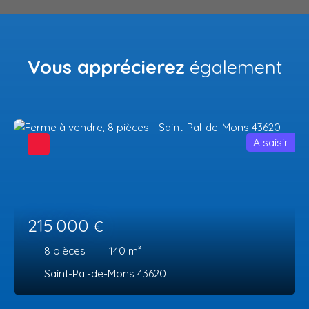
Vous apprécierez
également
A saisir
215 000
€
8
pièces
140
m²
Saint-Pal-de-Mons 43620