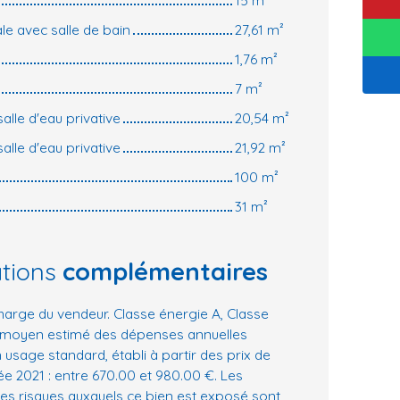
e avec salle de bain
27,61 m²
1,76 m²
7 m²
lle d'eau privative
20,54 m²
lle d'eau privative
21,92 m²
100 m²
31 m²
ations
complémentaires
harge du vendeur. Classe énergie A, Classe
 moyen estimé des dépenses annuelles
 usage standard, établi à partir des prix de
née 2021 : entre 670.00 et 980.00 €. Les
les risques auxquels ce bien est exposé sont