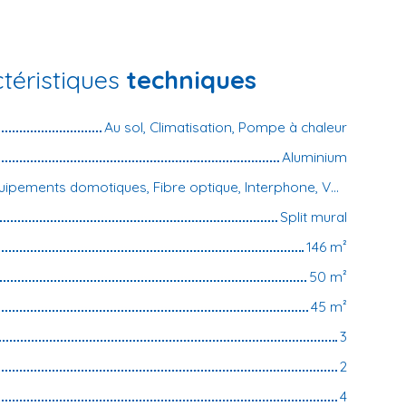
téristiques
techniques
Au sol, Climatisation, Pompe à chaleur
Aluminium
Climatisation, Équipements domotiques, Fibre optique, Interphone, Volets électriques
Split mural
146
m²
50
m²
45
m²
3
2
4