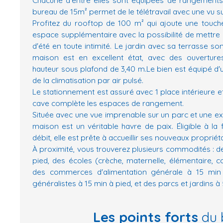
bureau de 15m² permet de le télétravail avec une vu su
Profitez du rooftop de 100 m² qui ajoute une touche 
espace supplémentaire avec la possibilité de mettre u
d'été en toute intimité. Le jardin avec sa terrasse so
maison est en excellent état, avec des ouvertur
hauteur sous plafond de 3,40 m.Le bien est équipé d'
de la climatisation par air pulsé.
Le stationnement est assuré avec 1 place intérieure et
cave complète les espaces de rangement.
Située avec une vue imprenable sur un parc et une exp
maison est un véritable havre de paix. Éligible à la f
débit, elle est prête à accueillir ses nouveaux propriéta
À proximité, vous trouverez plusieurs commodités : d
pied, des écoles (crèche, maternelle, élémentaire, c
des commerces d'alimentation générale à 15 min
généralistes à 15 min à pied, et des parcs et jardins à 
Les points forts
du 