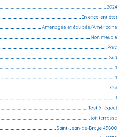
2024
En excellent état
Aménagée et équipée/Américaine
Non meublé
Parc
Sud
1
r
1
Oui
1
Tout à l'égout
toit terrasse
Saint-Jean-de-Braye 45800