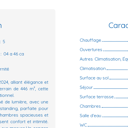
n
Carac
Chauffage
:
5
Ouvertures
:
04 a 46 ca
Autres
Climatisation
rnité
Surface au sol
24, alliant élégance et
Séjour
errain de 446 m², cette
tionnel.
Surface terrasse
é de lumière, avec une
Chambres
tanding, parfaite pour
 chambres spacieuses et
Salle d'eau
ent confort et intimité.
WC
s sur mesure.Un espace