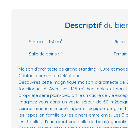
Descriptif
du bie
Surface
:
150
m²
Pièces
Salle de bains
:
1
Terrain
Maison d'architecte de grand standing - Luxe et mode
Contact par sms ou téléphone
Découvrez cette magnifique maison d'architecte de 20
fonctionnalité. Avec ses 145 m² habitables et son t
propriété semi plain-pied offre un cadre de vie excep
Imaginez-vous dans un vaste séjour de 50 m2baign
cuisine américaine aménagée et équipée de grand s
les repas en famille ou les dîners entre amis. Les 3
les 3 salles d'eau (dont une salle de bains) garantiss
Chacune d'entre elles sont équipées de rangement