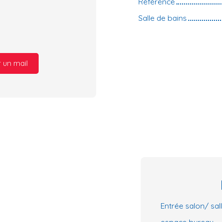
Référence
Salle de bains
 un mail
Entrée salon/ sa
espace bureau