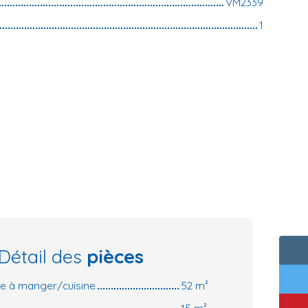
VM2339
1
Détail des
pièces
lle à manger/cuisine
52 m²
15 m²