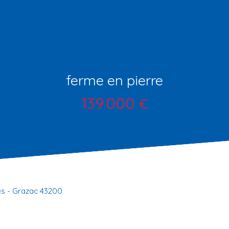
ferme en pierre
139 000
€
es - Grazac 43200