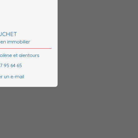
OUCHET
 en immobilier
olène et alentours
37 95 64 65
r un e-mail