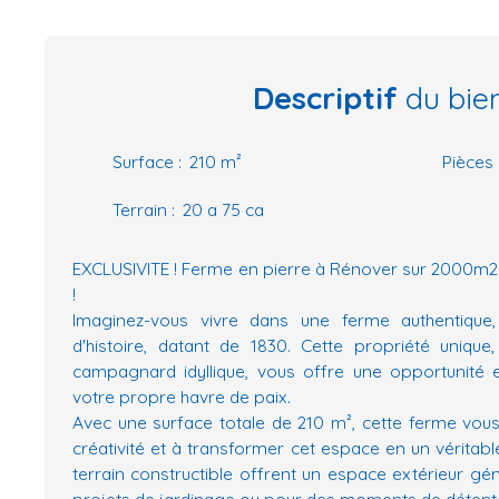
Descriptif
du bie
Surface
:
210
m²
Pièces
Terrain
:
20 a 75 ca
EXCLUSIVITE ! Ferme en pierre à Rénover sur 2000m2 d
!
Imaginez-vous vivre dans une ferme authentique
d'histoire, datant de 1830. Cette propriété uniqu
campagnard idyllique, vous offre une opportunité 
votre propre havre de paix.
Avec une surface totale de 210 m², cette ferme vous 
créativité et à transformer cet espace en un véritab
terrain constructible offrent un espace extérieur gé
projets de jardinage ou pour des moments de détente 