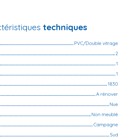
téristiques
techniques
PVC/Double vitrage
2
1
1
1830
A rénover
Nue
Non meublé
Campagne
Sud