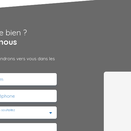
e bien ?
nous
iendrons vers vous dans les
m
léphone
 souhaitez