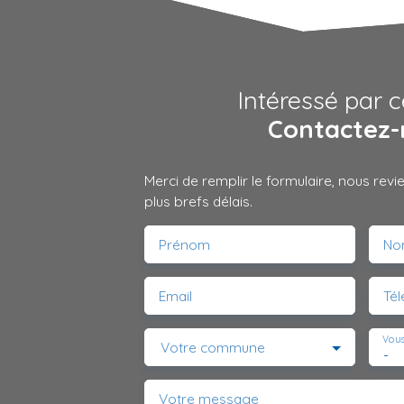
Intéressé par c
Contactez-
Merci de remplir le formulaire, nous rev
plus brefs délais.
Prénom
No
Email
Té
Vous
Votre commune
-
Votre message