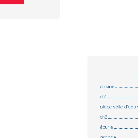
cuisine
ch1
pièce salle d'eau
ch2
écurie
grange