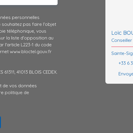
nnées personnelles
ouhaitez pas faire l'objet
ie téléphonique, vous
Loïc B
r la liste d'opposition au
Conseiller
 l'article L223-1 du code
ernet www.bloctel.gouv.fr
Sainte-Sig
+33 6 
CS 61311, 41013 BLOIS CEDEX.
Envoye
ent de vos données
tre
politique de