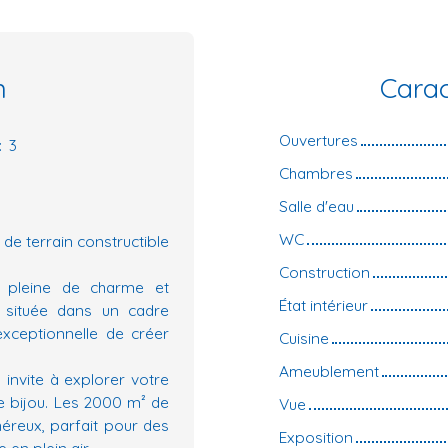
n
Carac
Ouvertures
:
3
Chambres
Salle d'eau
WC
e terrain constructible
Construction
, pleine de charme et
État intérieur
e, située dans un cadre
exceptionnelle de créer
Cuisine
Ameublement
invite à explorer votre
le bijou. Les 2000 m² de
Vue
néreux, parfait pour des
Exposition
en plein air.