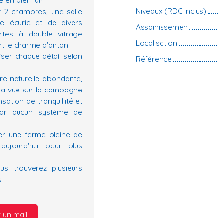
Niveaux (RDC inclus)
 2 chambres, une salle
e écurie et de divers
Assainissement
tes à double vitrage
Localisation
nt le charme d'antan.
ser chaque détail selon
Référence
re naturelle abondante,
 La vue sur la campagne
ation de tranquillité et
car aucun système de
r une ferme pleine de
aujourd'hui pour plus
s trouverez plusieurs
.
 un mail