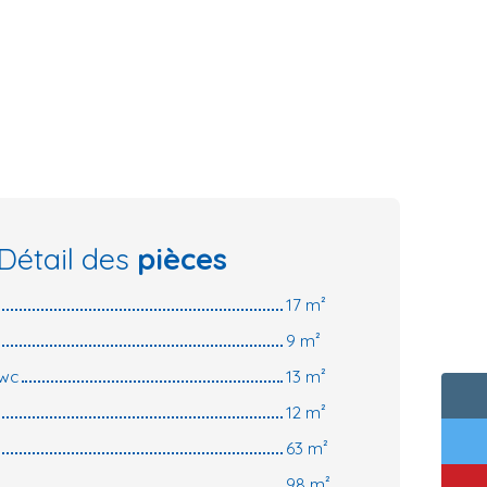
Détail des
pièces
17 m²
9 m²
 wc
13 m²
12 m²
63 m²
98 m²