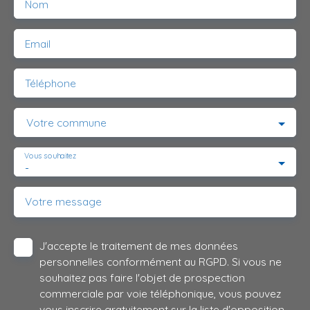
Nom
Email
Téléphone
Votre commune
Vous souhaitez
-
Votre message
J'accepte le traitement de mes données
personnelles conformément au RGPD. Si vous ne
souhaitez pas faire l'objet de prospection
commerciale par voie téléphonique, vous pouvez
vous inscrire gratuitement sur la liste d'opposition