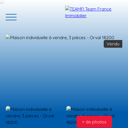
Vendu
ACCUEIL
ACHETER
GERER VOTRE BIEN
PROGRAMMES N
Estimation
+ de photos