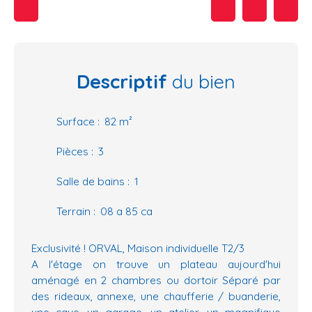
Descriptif
du bien
Surface
:
82
m²
Pièces
:
3
Salle de bains
:
1
Terrain
:
08 a 85 ca
Exclusivité ! ORVAL, Maison individuelle T2/3
A l'étage on trouve un plateau aujourd'hui
aménagé en 2 chambres ou dortoir Séparé par
des rideaux, annexe, une chaufferie / buanderie,
une cave, un garage, un atelier, un magnifique