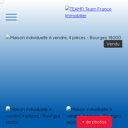
Vendu
ACCUEIL
ACHETER
GERER VOTRE BIEN
PROGRAMMES N
Estimation
+ de photos