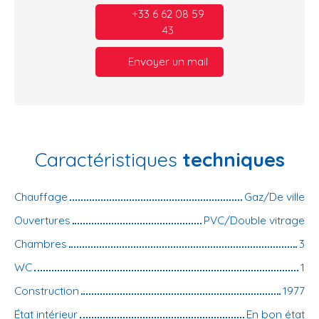
+33 6 62 08 59
43
Envoyer un mail
Caractéristiques
techniques
Chauffage
Gaz/De ville
Ouvertures
PVC/Double vitrage
Chambres
3
WC
1
Construction
1977
État intérieur
En bon état