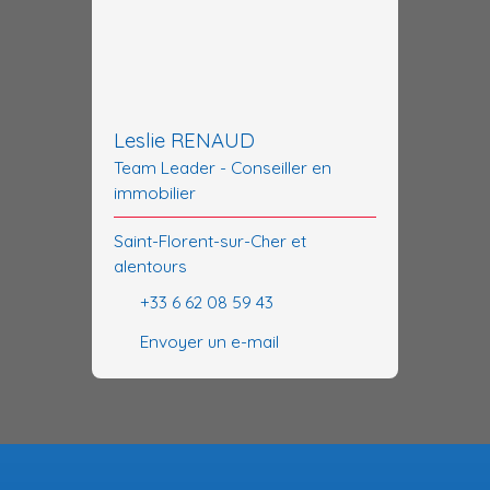
Leslie RENAUD
Team Leader - Conseiller en
immobilier
Saint-Florent-sur-Cher et
alentours
+33 6 62 08 59 43
Envoyer un e-mail