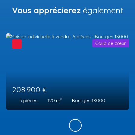
Vous apprécierez
également
Coup de cœur
208 900
€
5
pièces
120
m²
Bourges 18000