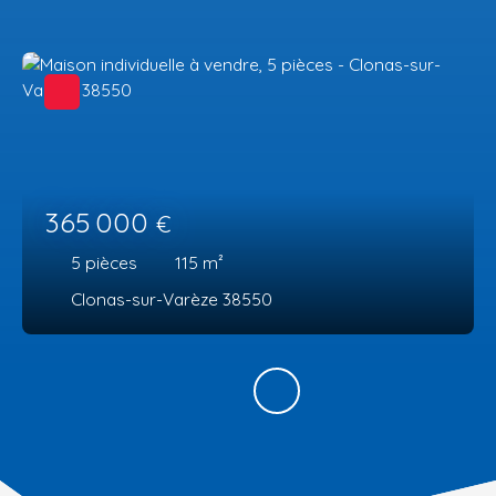
365 000
€
5
pièces
115
m²
Clonas-sur-Varèze 38550