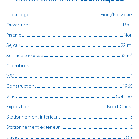
Chauffage
Fioul/Individuel
Ouvertures
Bois
Piscine
Non
Séjour
22
m²
Surface terrasse
32
m²
Chambres
4
WC
1
Construction
1965
Vue
Collines
Exposition
Nord-Ouest
Stationnement intérieur
3
Stationnement extérieur
2
Cave
Oui