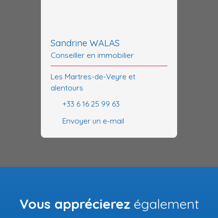
Sandrine WALAS
Conseiller en immobilier
Les Martres-de-Veyre et
alentours
+33 6 16 25 99 63
Envoyer un e-mail
Vous apprécierez
également