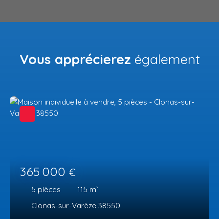
Vous apprécierez
également
365 000
€
5
pièces
115
m²
Clonas-sur-Varèze 38550