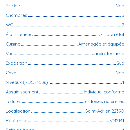
Piscine
Non
Chambres
3
WC
2
État intérieur
En bon état
Cuisine
Aménagée et équipée
Vue
Jardin, terrasse
Exposition
Sud
Cave
Non
Niveaux (RDC inclus)
1
Assainissement
Individuel conforme
Toiture
ardoises naturelles
Localisation
Saint-Adrien 22390
Référence
VM2141