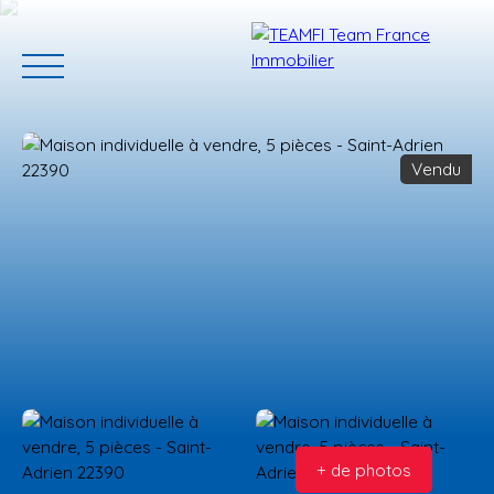
Vendu
ACCUEIL
ACHETER
GERER VOTRE BIEN
PROGRAMMES N
Estimation
+ de photos