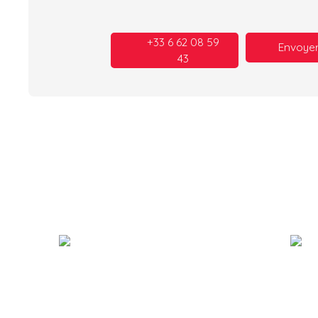
+33 6 62 08 59
Envoyer
43