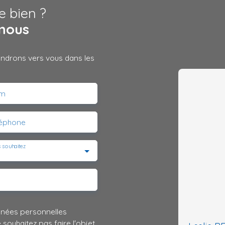
e bien ?
nous
iendrons vers vous dans les
m
léphone
 souhaitez
nnées personnelles
ouhaitez pas faire l'objet