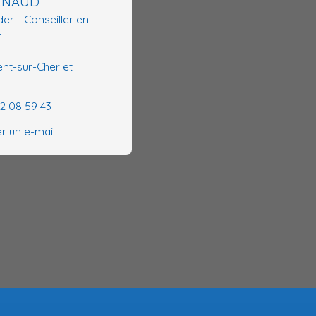
RENAUD
er - Conseiller en
r
ent-sur-Cher et
62 08 59 43
r un e-mail