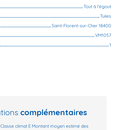
Tout à l'égout
Tuiles
Saint-Florent-sur-Cher 18400
VM1057
1
ations
complémentaires
, Classe climat E Montant moyen estimé des