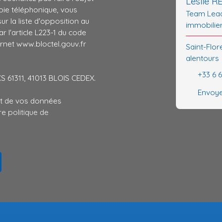
Leslie 
ie téléphonique, vous
Team Lead
r la liste d'opposition au
immobilie
 l'article L223-1 du code
ernet www.bloctel.gouv.fr
Saint-Flor
alentours
+33 6 
CS 61311, 41013 BLOIS CEDEX.
Envoye
ent de vos données
tre
politique de