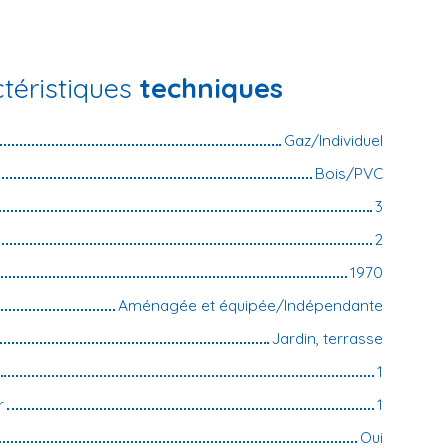
téristiques
techniques
Gaz/Individuel
Bois/PVC
3
2
1970
Aménagée et équipée/Indépendante
Jardin, terrasse
1
r
1
Oui