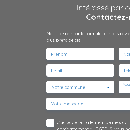
Intéressé par c
Contactez-
Merci de remplir le formulaire, nous rev
plus brefs délais.
Prénom
No
Email
Té
Vous
Votre commune
-
Votre message
J'accepte le traitement de mes do
conformément au RGPD. Si vous ne s