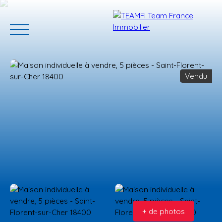
Vendu
ACCUEIL
ACHETER
GERER VOTRE BIEN
PROGRAMMES N
Estimation
+ de photos