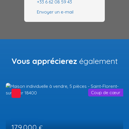
+33 6 62 08 59 43
Envoyer un e-mail
Vous apprécierez
également
Coup de cœur
179 000
€