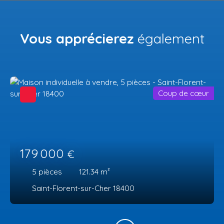
Vous apprécierez
également
Coup de cœur
179 000
€
5
pièces
121.34
m²
Saint-Florent-sur-Cher 18400