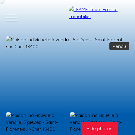
Vendu
ACCUEIL
ACHETER
GERER VOTRE BIEN
PROGRAMMES N
Estimation
+ de photos