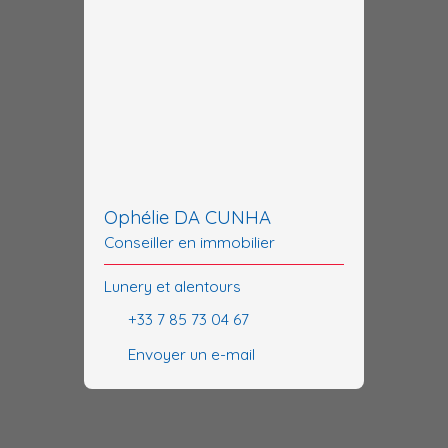
Ophélie DA CUNHA
Conseiller en immobilier
Lunery et alentours
+33 7 85 73 04 67
Envoyer un e-mail