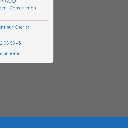
RENAUD
er - Conseiller en
r
ent-sur-Cher et
62 08 59 43
r un e-mail