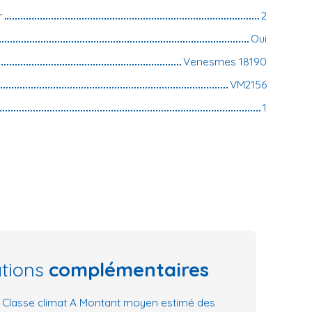
r
2
Oui
Venesmes 18190
VM2156
1
ations
complémentaires
, Classe climat A Montant moyen estimé des