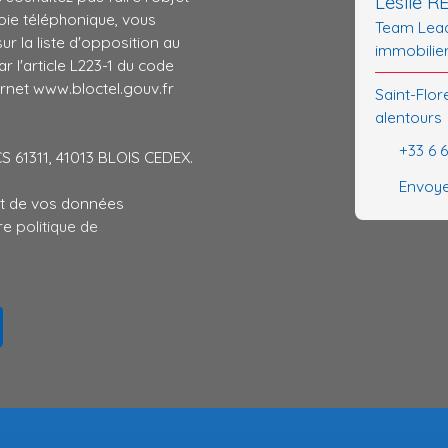
Leslie 
ie téléphonique, vous
Team Lead
r la liste d'opposition au
immobilie
 l'article L223-1 du code
ernet www.bloctel.gouv.fr
Saint-Flor
alentours
+33 6 
CS 61311, 41013 BLOIS CEDEX.
Envoye
ent de vos données
tre
politique de