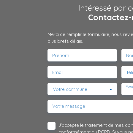
Intéressé par c
Contactez-
Merci de remplir le formulaire, nous rev
plus brefs délais.
Prénom
No
Email
Té
Vous
Votre commune
-
Votre message
J'accepte le traitement de mes do
conformément au RGPD. Si vous ne s