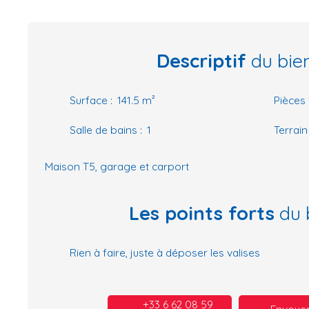
Descriptif
du bie
Surface
:
141.5
m²
Pièces
Salle de bains
:
1
Terrain
Maison T5, garage et carport
Les points forts
du 
Rien à faire, juste à déposer les valises
+33 6 62 08 59