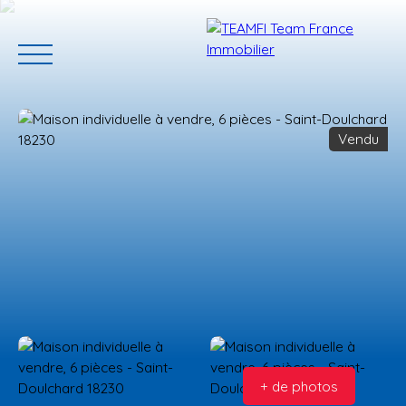
Vendu
ACCUEIL
ACHETER
GERER VOTRE BIEN
PROGRAMMES N
Estimation
+ de photos