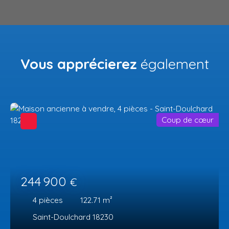
Vous apprécierez
également
Coup de cœur
244 900
€
4
pièces
122.71
m²
Saint-Doulchard 18230