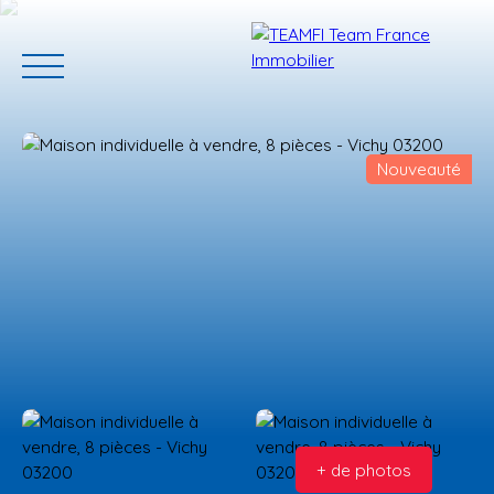
Nouveauté
ACCUEIL
ACHETER
GERER VOTRE BIEN
PROGRAMMES N
Estimation
+ de photos