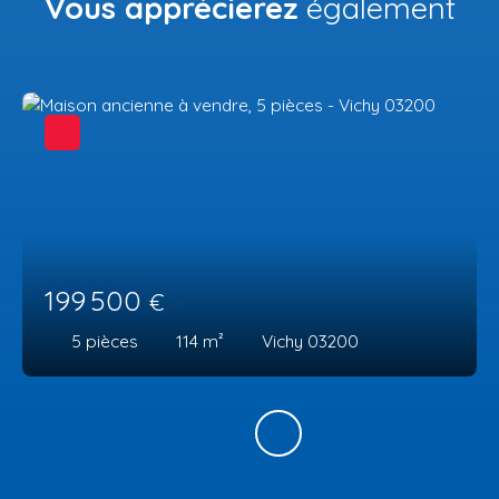
Vous apprécierez
également
199 500
€
5
pièces
114
m²
Vichy 03200