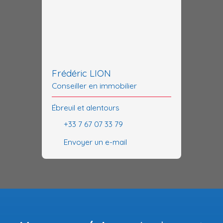
Frédéric LION
Conseiller en immobilier
Ébreuil et alentours
+33 7 67 07 33 79
Envoyer un e-mail