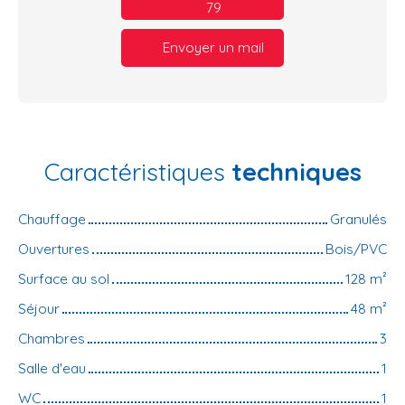
79
Envoyer un mail
Caractéristiques
techniques
Chauffage
Granulés
Ouvertures
Bois/PVC
Surface au sol
128
m²
Séjour
48
m²
Chambres
3
Salle d'eau
1
WC
1