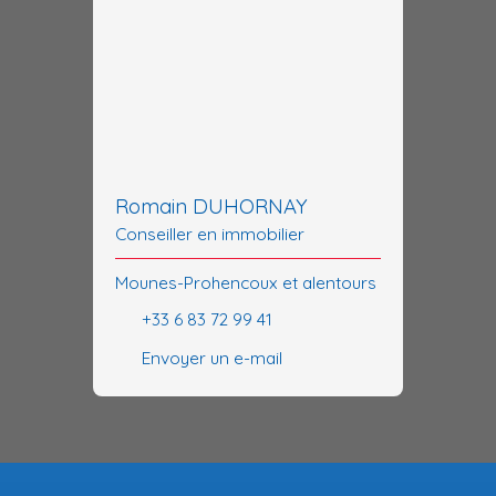
Romain DUHORNAY
Conseiller en immobilier
Mounes-Prohencoux et alentours
+33 6 83 72 99 41
Envoyer un e-mail