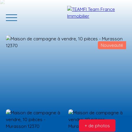
Nouveauté
ACCUEIL
ACHETER
GERER VOTRE BIEN
PROGRAMMES N
Estimation
+ de photos