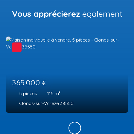
Vous apprécierez
également
365 000
€
5
pièces
115
m²
Clonas-sur-Varèze 38550