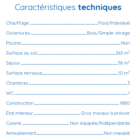
Caractéristiques
techniques
Chauffage
Fioul/Individuel
Ouvertures
Bois/Simple vitrage
Piscine
Non
Surface au sol
263
m²
Séjour
38
m²
Surface terrasse
10
m²
Chambres
3
WC
1
Construction
1880
État intérieur
Gros travaux à prévoir
Cuisine
Non équipée/Indépendante
Ameublement
Non meublé