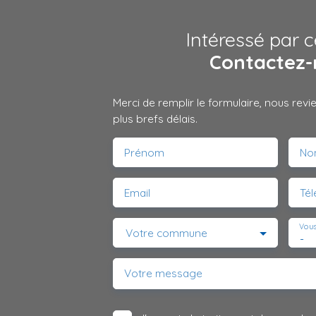
Intéressé par c
Contactez-
Merci de remplir le formulaire, nous rev
plus brefs délais.
Prénom
No
Email
Té
Vous
Votre commune
-
Votre message