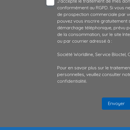
J'accepte le traitement de mes do
conformément au RGPD. Si vous ne s
de prospection commerciale par vo
pouvez vous inscrire gratuitement su
démarchage téléphonique, prévu par
de la consommation, sur le site Int
ou par courrier adressé à :
Société Worldline, Service Bloctel, 
Pour en savoir plus sur le traitem
personnelles, veuillez consulter no
confidentialité
.
Envoyer