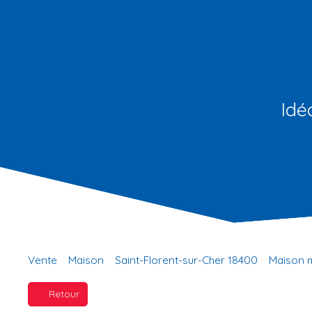
Idé
Vente
Maison
Saint-Florent-sur-Cher 18400
Maison m
Retour