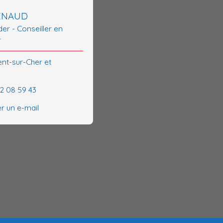
RENAUD
er - Conseiller en
r
ent-sur-Cher et
62 08 59 43
r un e-mail