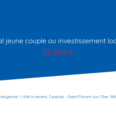
al jeune couple ou investissement loc
55 000
€
itoyenne 1 côté à vendre, 3 pièces - Saint-Florent-sur-Cher 18