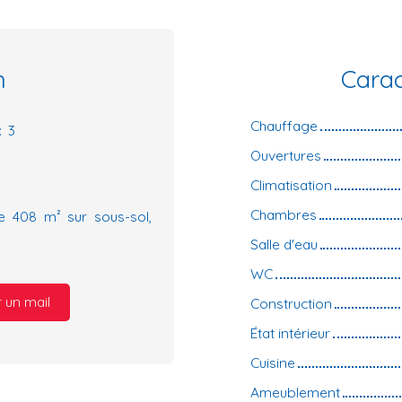
n
Carac
Chauffage
:
3
Ouvertures
Climatisation
Chambres
e 408 m² sur sous-sol,
Salle d'eau
WC
 un mail
Construction
État intérieur
Cuisine
Ameublement