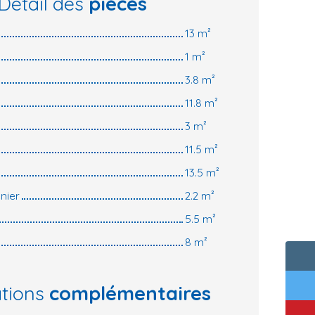
Détail des
pièces
13 m²
1 m²
3.8 m²
11.8 m²
3 m²
11.5 m²
13.5 m²
nier
2.2 m²
5.5 m²
8 m²
ations
complémentaires