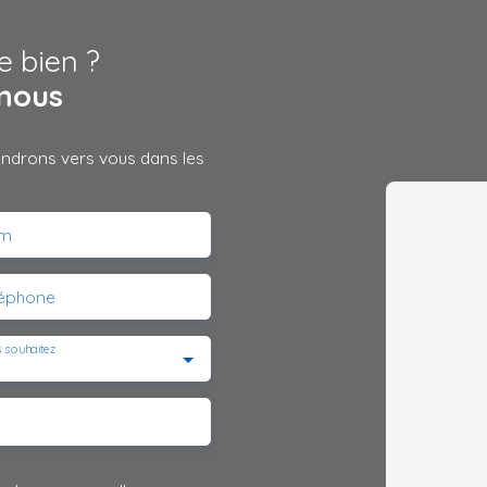
e bien ?
nous
iendrons vers vous dans les
m
léphone
 souhaitez