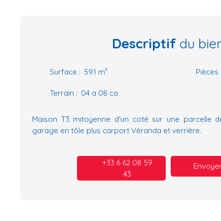
Descriptif
du bie
Surface
:
59.1
m²
Pièces
Terrain
:
04 a 08 ca
Maison T3 mitoyenne d'un coté sur une parcelle d
garage en tôle plus carport Véranda et verrière.
+33 6 62 08 59
Envoyer
43