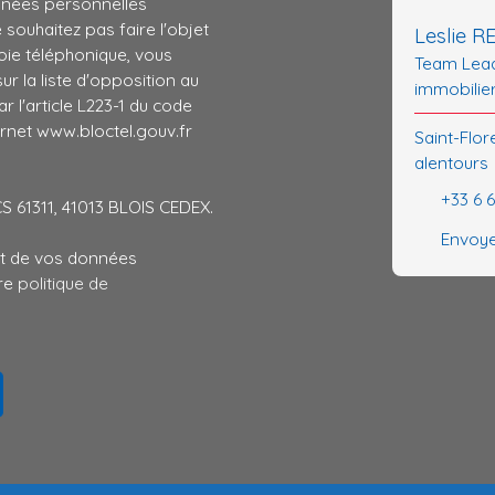
nnées personnelles
ouhaitez pas faire l'objet
Leslie 
ie téléphonique, vous
Team Lead
r la liste d'opposition au
immobilie
 l'article L223-1 du code
ernet www.bloctel.gouv.fr
Saint-Flor
alentours
+33 6 
CS 61311, 41013 BLOIS CEDEX.
Envoye
ent de vos données
tre
politique de