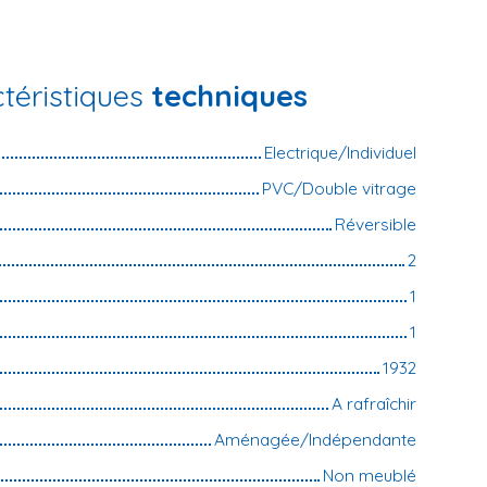
téristiques
techniques
Electrique/Individuel
PVC/Double vitrage
Réversible
2
1
1
1932
A rafraîchir
Aménagée/Indépendante
Non meublé