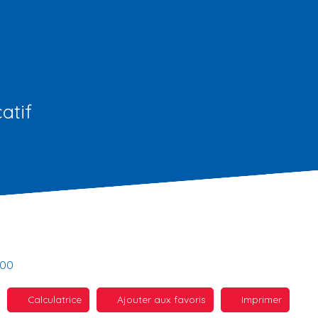
atif
400
Calculatrice
Ajouter aux favoris
Imprimer