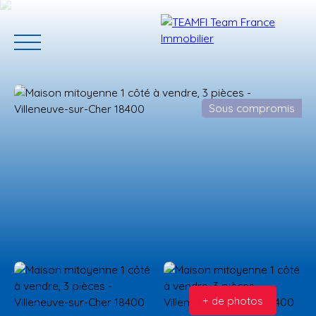
Sous compromis
ACCUEIL
ACHETER
GERER VOTRE BIEN
PROGRAMMES N
Estimation
+ de photos