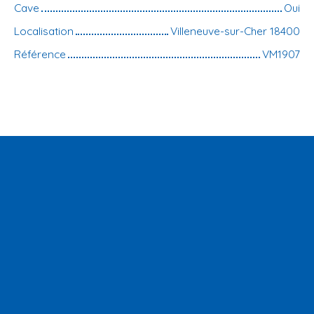
Cave
Oui
Localisation
Villeneuve-sur-Cher 18400
Référence
VM1907
+
−