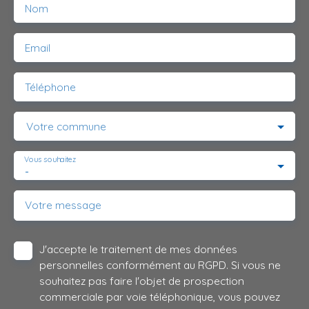
Nom
Email
Téléphone
Votre commune
Vous souhaitez
-
Votre message
J'accepte le traitement de mes données
personnelles conformément au RGPD. Si vous ne
souhaitez pas faire l'objet de prospection
commerciale par voie téléphonique, vous pouvez