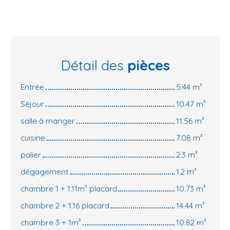
Détail des
pièces
Entrée
5.44 m²
Séjour
10.47 m²
salle à manger
11.56 m²
cuisine
7.08 m²
palier
2.3 m²
dégagement
1.2 m²
chambre 1 + 1.11m² placard
10.73 m²
chambre 2 + 1.16 placard
14.44 m²
chambre 3 + 1m²
10.82 m²