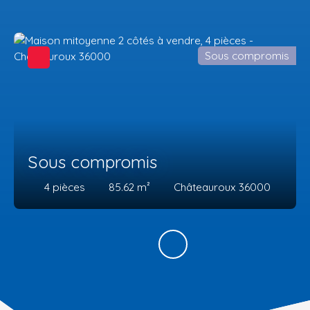
Sous compromis
Sous compromis
4
pièces
85.62
m²
Châteauroux 36000