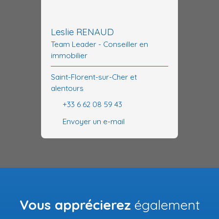
Leslie RENAUD
Team Leader - Conseiller en
immobilier
Saint-Florent-sur-Cher et
alentours
+33 6 62 08 59 43
Envoyer un e-mail
Vous apprécierez
également