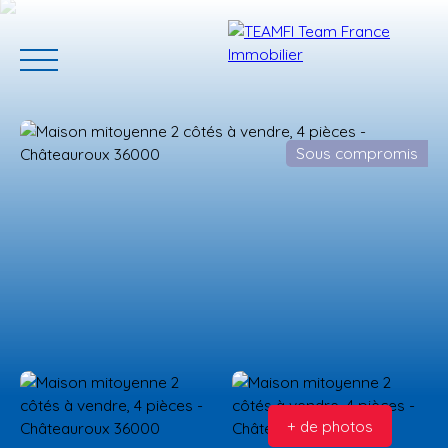
Sous compromis
ACCUEIL
ACHETER
GERER VOTRE BIEN
PROGRAMMES N
Estimation
+ de photos