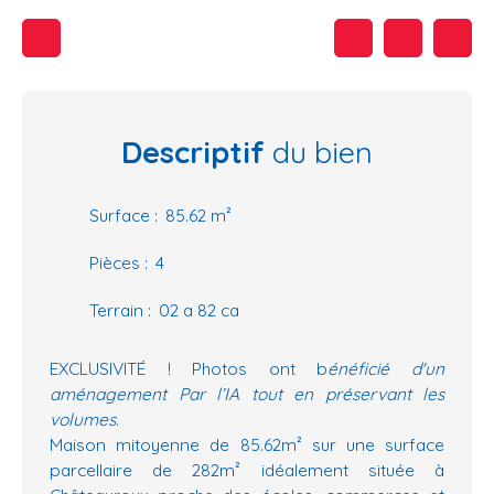
Descriptif
du bien
Surface
:
85.62
m²
Pièces
:
4
Terrain
:
02 a 82 ca
EXCLUSIVITÉ ! Photos ont b
énéficié
d'un
aménagement Par l’IA tout en préservant les
volumes.
Maison mitoyenne de 85.62m² sur une surface
parcellaire de 282m² idéalement située à