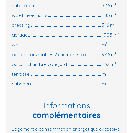
salle d'eau
3.36 m²
wc et lave-mains
1.85 m²
dressing
3.16 m²
garage
17.05 m²
wc
m²
balcon couvrant les 2 chambres coté rue
9.46 m²
balcon chambre coté jardin
1.32 m²
terrasse
m²
cabanon
m²
Informations
complémentaires
Logement à consommation énergétique excessive