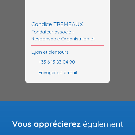
Candice TREMEAUX
Fondateur associé -
Responsable Organisation et
Coordination
Lyon et alentours
+33 6 13 83 04 90
Envoyer un e-mail
Vous apprécierez
également