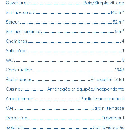
Ouvertures
Bois/Simple vitrage
Surface au sol
140
m²
Séjour
32
m²
Surface terrasse
5
m²
Chambres
4
Salle d'eau
1
WC
3
Construction
1948
État intérieur
En excellent état
Cuisine
Aménagée et équipée/Indépendante
Ameublement
Partiellement meublé
Vue
Jardin, terrasse
Exposition
Traversant
Isolation
Combles isolés