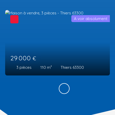
A voir absolument
29 000
€
3
pièces
110
m²
Thiers 63300