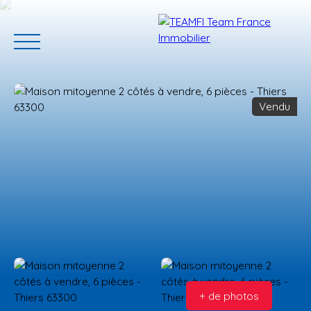
Vendu
ACCUEIL
ACHETER
GERER VOTRE BIEN
PROGRAMMES N
Estimation
+ de photos