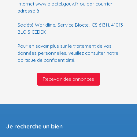
Internet www.bloctel.gouv.fr ou par courrier
adressé à :
Société Worldline, Service Bloctel, CS 61311, 41013
BLOIS CEDEX.
Pour en savoir plus sur le traitement de vos
données personnelles, veuillez consulter notre
politique de confidentialité
.
Recevoir des annonces
Je recherche un bien