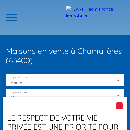
Maisons en vente à Chamalières
(63400)
Type d'offre
Vente
ACCUEIL
ACHETER
GERER VOTRE BIEN
PROGRAMMES N
Type de bien
Maison
Localisation
Chamalières (63400)
Estimation
LE RESPECT DE VOTRE VIE
PRIVÉE EST UNE PRIORITÉ POUR
Budget max (€)