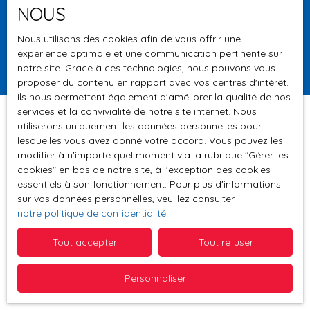
NOUS
Surface min (m²)
Nous utilisons des cookies afin de vous offrir une
expérience optimale et une communication pertinente sur
Rechercher
notre site. Grace à ces technologies, nous pouvons vous
proposer du contenu en rapport avec vos centres d'intérêt.
Ils nous permettent également d'améliorer la qualité de nos
services et la convivialité de notre site internet. Nous
utiliserons uniquement les données personnelles pour
lesquelles vous avez donné votre accord. Vous pouvez les
Trier par
modifier à n'importe quel moment via la rubrique ″Gérer les
Créer une alerte
Pertinence
cookies″ en bas de notre site, à l'exception des cookies
essentiels à son fonctionnement. Pour plus d'informations
sur vos données personnelles, veuillez consulter
notre politique de confidentialité
.
Tout accepter
Tout refuser
Aucun résultat
Personnaliser