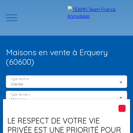
Maisons en vente à Erquery
(60600)
Type d'offre
Vente
ACCUEIL
ACHETER
GERER VOTRE BIEN
PROGRAMMES N
Type de bien
Maison
Localisation
Erquery (60600)
Estimation
LE RESPECT DE VOTRE VIE
PRIVÉE EST UNE PRIORITÉ POUR
Budget max (€)