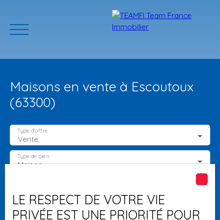
Maisons en vente à Escoutoux
(63300)
Type d'offre
Vente
ACCUEIL
ACHETER
GERER VOTRE BIEN
PROGRAMMES N
Type de bien
Maison
Localisation
Escoutoux (63300)
Estimation
LE RESPECT DE VOTRE VIE
PRIVÉE EST UNE PRIORITÉ POUR
Budget max (€)