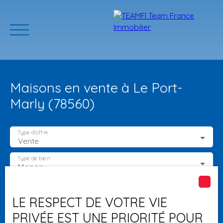
Maisons en vente à Le Port-
Marly (78560)
Type d'offre
Vente
ACCUEIL
ACHETER
GERER VOTRE BIEN
PROGRAMMES N
Type de bien
Maison
Localisation
Le Port-Marly (78560)
Estimation
LE RESPECT DE VOTRE VIE
PRIVÉE EST UNE PRIORITÉ POUR
Budget max (€)