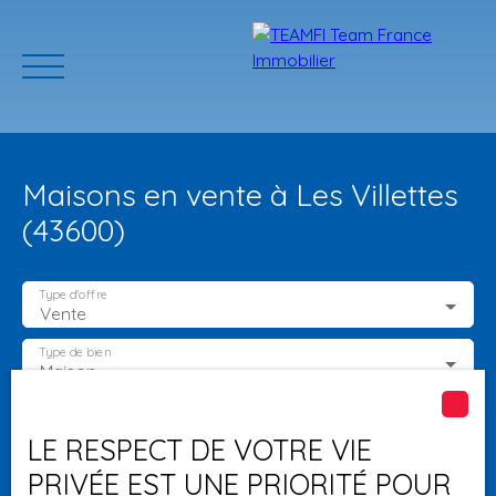
Maisons en vente à Les Villettes
(43600)
Type d'offre
Vente
ACCUEIL
ACHETER
GERER VOTRE BIEN
PROGRAMMES N
Type de bien
Maison
Localisation
Les Villettes (43600)
Estimation
LE RESPECT DE VOTRE VIE
PRIVÉE EST UNE PRIORITÉ POUR
Budget max (€)