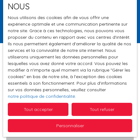
NOUS
Surface min (m²)
Nous utilisons des cookies afin de vous offrir une
expérience optimale et une communication pertinente sur
Rechercher
notre site. Grace à ces technologies, nous pouvons vous
proposer du contenu en rapport avec vos centres d'intérêt.
Ils nous permettent également d'améliorer la qualité de nos
services et la convivialité de notre site internet. Nous
utiliserons uniquement les données personnelles pour
lesquelles vous avez donné votre accord. Vous pouvez les
Trier par
modifier à n'importe quel moment via la rubrique ″Gérer les
Créer une alerte
Pertinence
cookies″ en bas de notre site, à l'exception des cookies
essentiels à son fonctionnement. Pour plus d'informations
sur vos données personnelles, veuillez consulter
notre politique de confidentialité
.
Vendu
Tout accepter
Tout refuser
Personnaliser