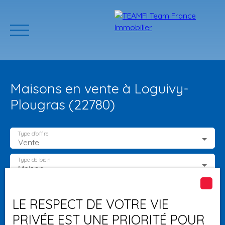
Maisons en vente à Loguivy-
Plougras (22780)
Type d'offre
Vente
ACCUEIL
ACHETER
GERER VOTRE BIEN
PROGRAMMES N
Type de bien
Maison
Localisation
Loguivy-Plougras (22780)
Estimation
LE RESPECT DE VOTRE VIE
PRIVÉE EST UNE PRIORITÉ POUR
Budget max (€)