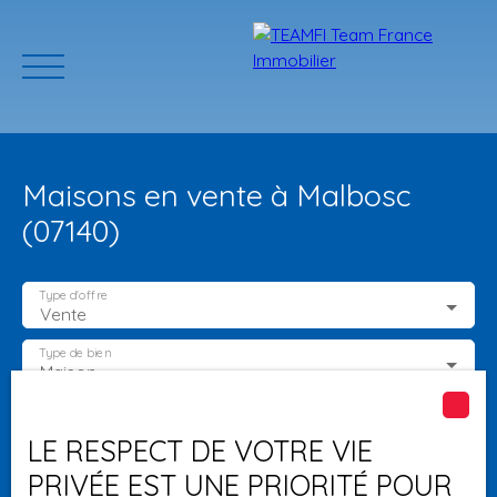
Maisons en vente à Malbosc
(07140)
Type d'offre
Vente
ACCUEIL
ACHETER
GERER VOTRE BIEN
PROGRAMMES N
Type de bien
Maison
Localisation
Malbosc (07140)
Estimation
LE RESPECT DE VOTRE VIE
PRIVÉE EST UNE PRIORITÉ POUR
Budget max (€)