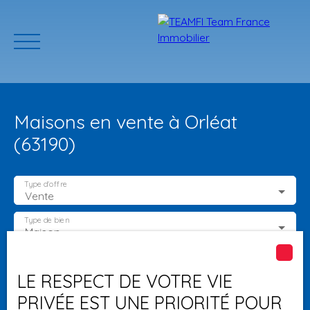
Maisons en vente à Orléat
(63190)
Type d'offre
Vente
ACCUEIL
ACHETER
GERER VOTRE BIEN
PROGRAMMES N
Type de bien
Maison
Localisation
Orléat (63190)
Estimation
LE RESPECT DE VOTRE VIE
PRIVÉE EST UNE PRIORITÉ POUR
Budget max (€)