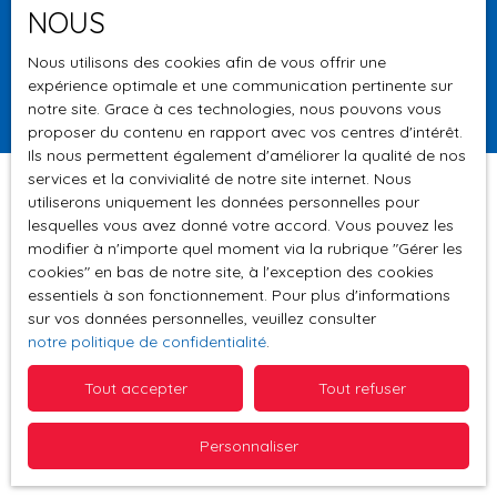
NOUS
Surface min (m²)
Nous utilisons des cookies afin de vous offrir une
expérience optimale et une communication pertinente sur
Rechercher
notre site. Grace à ces technologies, nous pouvons vous
proposer du contenu en rapport avec vos centres d'intérêt.
Ils nous permettent également d'améliorer la qualité de nos
services et la convivialité de notre site internet. Nous
utiliserons uniquement les données personnelles pour
lesquelles vous avez donné votre accord. Vous pouvez les
Trier par
modifier à n'importe quel moment via la rubrique ″Gérer les
Créer une alerte
Pertinence
cookies″ en bas de notre site, à l'exception des cookies
essentiels à son fonctionnement. Pour plus d'informations
sur vos données personnelles, veuillez consulter
notre politique de confidentialité
.
Tout accepter
Tout refuser
Aucun résultat
Personnaliser