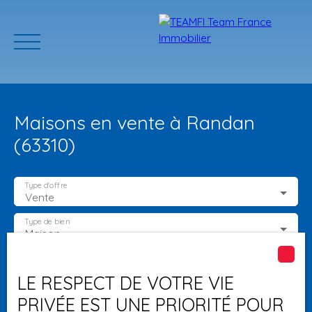
Maisons en vente à Randan
(63310)
Type d'offre
Vente
ACCUEIL
ACHETER
GERER VOTRE BIEN
PROGRAMMES N
Type de bien
Maison
Localisation
Randan (63310)
Estimation
LE RESPECT DE VOTRE VIE
PRIVÉE EST UNE PRIORITÉ POUR
Budget max (€)