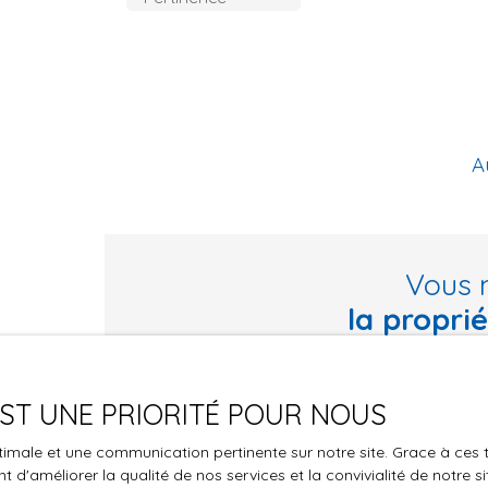
A
Vous 
la propri
Ne manquez plus aucun bien correspondant à vo
 EST UNE PRIORITÉ POUR NOUS
Prénom
Nom
optimale et une communication pertinente sur notre site. Grace à c
Type d'offre
Type de bie
 d'améliorer la qualité de nos services et la convivialité de notre s
Vente
Maison