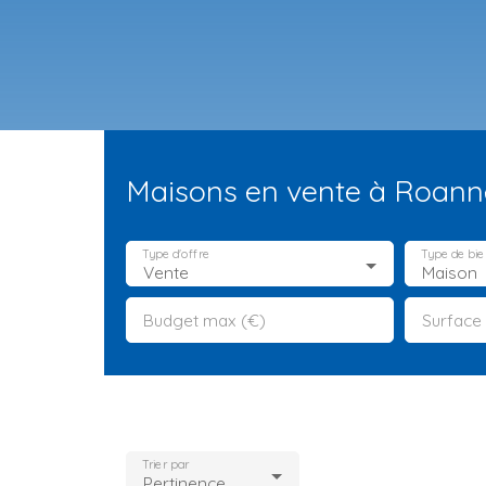
Maisons en vente à Roann
Type d'offre
Type de bie
Vente
Maison
Budget max (€)
Surface
ES NEUFS
ESTIMATION
VENDRE
LA TEAM
RECRUTEMENT
Trier par
Pertinence