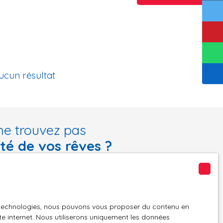
ucun résultat
ne trouvez pas
été de vos rêves ?
tre recherche en vous inscrivant à notre alerte mail !
Email
es technologies, nous pouvons vous proposer du contenu en
n
Localisation
ite internet. Nous utiliserons uniquement les données
Roanne (42300)