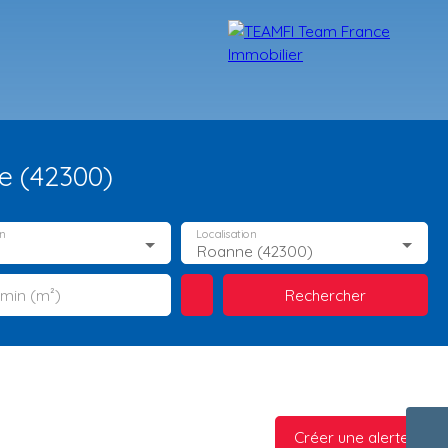
e (42300)
n
Localisation
Roanne (42300)
Rechercher
 min (m²)
TÉMOIGNAGES
NOS FORMATIONS
BLOG
CONTACT
Créer une alerte