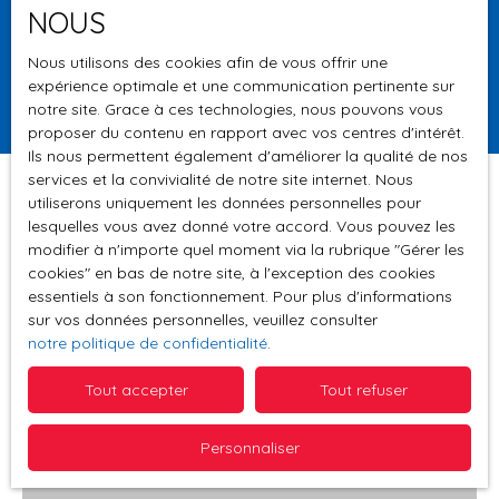
NOUS
Surface min (m²)
Nous utilisons des cookies afin de vous offrir une
expérience optimale et une communication pertinente sur
Rechercher
notre site. Grace à ces technologies, nous pouvons vous
proposer du contenu en rapport avec vos centres d'intérêt.
Ils nous permettent également d'améliorer la qualité de nos
services et la convivialité de notre site internet. Nous
utiliserons uniquement les données personnelles pour
lesquelles vous avez donné votre accord. Vous pouvez les
Trier par
modifier à n'importe quel moment via la rubrique ″Gérer les
Créer une alerte
Pertinence
cookies″ en bas de notre site, à l'exception des cookies
essentiels à son fonctionnement. Pour plus d'informations
sur vos données personnelles, veuillez consulter
notre politique de confidentialité
.
Vendu
Tout accepter
Tout refuser
Personnaliser