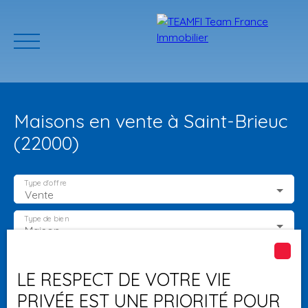
Maisons en vente à Saint-Brieuc
(22000)
Type d'offre
Vente
ACCUEIL
ACHETER
GERER VOTRE BIEN
PROGRAMMES N
Type de bien
Maison
Localisation
Saint-Brieuc (22000)
Estimation
LE RESPECT DE VOTRE VIE
PRIVÉE EST UNE PRIORITÉ POUR
Budget max (€)