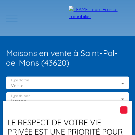
Maisons en vente à Saint-Pal-
de-Mons (43620)
Type d'offre
Vente
ACCUEIL
ACHETER
GERER VOTRE BIEN
PROGRAMMES N
Type de bien
Maison
Localisation
Saint-Pal-de-Mons (43620)
Estimation
LE RESPECT DE VOTRE VIE
PRIVÉE EST UNE PRIORITÉ POUR
Budget max (€)