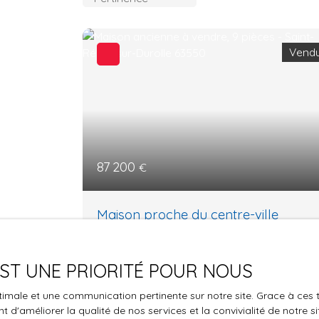
Vend
87 200
€
Maison proche du centre-ville
9
pièces
345
m²
Saint-Rémy-sur-Durolle 63550
 EST UNE PRIORITÉ POUR NOUS
Valérie HERVE, TEAMFI Team France
optimale et une communication pertinente sur notre site. Grace à c
Immobilier, vous propose une maison au
 d'améliorer la qualité de nos services et la convivialité de notre s