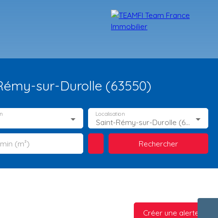
Rémy-sur-Durolle (63550)
n
Localisation
Saint-Rémy-sur-Durolle (63550)
Rechercher
 min (m²)
TÉMOIGNAGES
NOS FORMATIONS
BLOG
CONTACT
Créer une alerte