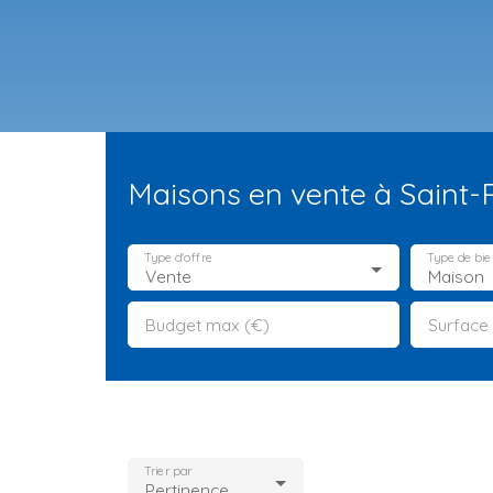
Maisons en vente à Saint-
Type d'offre
Type de bie
Vente
Maison
Budget max (€)
Surface
ES NEUFS
ESTIMATION
VENDRE
LA TEAM
RECRUTEMENT
Trier par
Pertinence