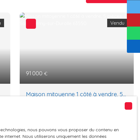
u
Vendu
91 000
€
Maison mitoyenne 1 côté à vendre, 5
pièces - Saint-Rémy-sur-Durolle
5
pièces
90
m²
63550
Saint-Rémy-sur-Durolle 63550
TeamFI vous propose une maison de 4
es technologies, nous pouvons vous proposer du contenu en
pièces de plus de 80m² sur un terrain de
ite internet. Nous utiliserons uniquement les données