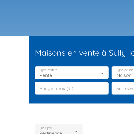
Maisons en vente à Sully-l
Type d'offre
Type de bie
Vente
Maison
Budget max (€)
Surface
ES NEUFS
ESTIMATION
VENDRE
LA TEAM
RECRUTEMENT
Trier par
Pertinence