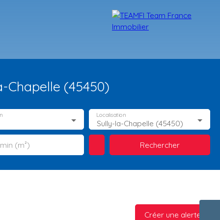
a-Chapelle (45450)
n
Localisation
Sully-la-Chapelle (45450)
Rechercher
 min (m²)
TÉMOIGNAGES
NOS FORMATIONS
BLOG
CONTACT
Créer une alerte