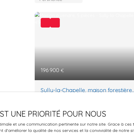
196 900
€
Sully-la-Chapelle, maison forestière
rénovée – 109 m² – 4 chambres –
5
pièces
109
m²
Terrain 3 100 m² –
Sully-la-Chapelle 45450
 EST UNE PRIORITÉ POUR NOUS
L’Éveil des Sens : Votre Refuge au Cœur de 
optimale et une communication pertinente sur notre site. Grace à c
Forêt d’Orléans Vous rêvez de déconnecter
 d'améliorer la qualité de nos services et la convivialité de notre s