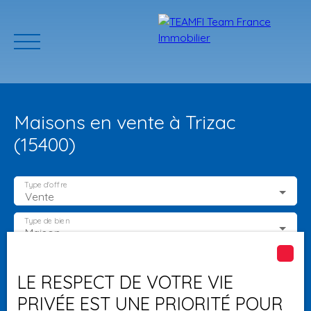
Maisons en vente à Trizac
(15400)
Type d'offre
Vente
ACCUEIL
ACHETER
GERER VOTRE BIEN
PROGRAMMES N
Type de bien
Maison
Localisation
Trizac (15400)
Estimation
LE RESPECT DE VOTRE VIE
PRIVÉE EST UNE PRIORITÉ POUR
Budget max (€)