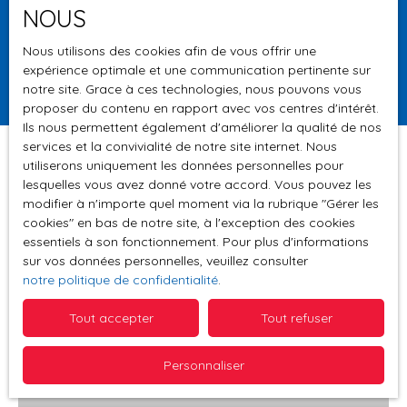
NOUS
Surface min (m²)
Nous utilisons des cookies afin de vous offrir une
expérience optimale et une communication pertinente sur
Rechercher
notre site. Grace à ces technologies, nous pouvons vous
proposer du contenu en rapport avec vos centres d'intérêt.
Ils nous permettent également d'améliorer la qualité de nos
services et la convivialité de notre site internet. Nous
utiliserons uniquement les données personnelles pour
lesquelles vous avez donné votre accord. Vous pouvez les
Trier par
modifier à n'importe quel moment via la rubrique ″Gérer les
Créer une alerte
Pertinence
cookies″ en bas de notre site, à l'exception des cookies
essentiels à son fonctionnement. Pour plus d'informations
sur vos données personnelles, veuillez consulter
notre politique de confidentialité
.
Vendu
Tout accepter
Tout refuser
Personnaliser