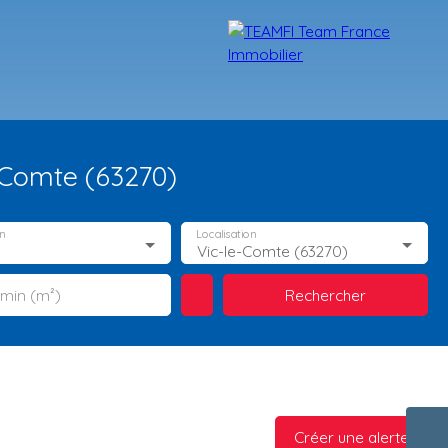
-Comte (63270)
n
Localisation
Vic-le-Comte (63270)
Rechercher
 min (m²)
TÉMOIGNAGES
NOS FORMATIONS
BLOG
CONTACT
Créer une alerte