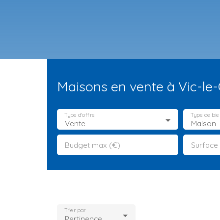
Maisons en vente à Vic-le
Type d'offre
Type de bie
Vente
Maison
Budget max (€)
Surface
ES NEUFS
ESTIMATION
VENDRE
LA TEAM
RECRUTEMENT
Trier par
Pertinence