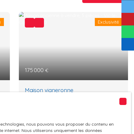
é
Exclusivité
175 000
€
Maison vigneronne
5
pièces
90
m²
Vic-le-Comte 63270
Charmante maison vigneronne de 90 m²
es technologies, nous pouvons vous proposer du contenu en
c-
avec terrasse – Pompe à chaleur – DPE D 📍À
ite internet. Nous utiliserons uniquement les données