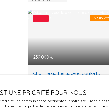
Exclusivit
239 000
€
Charme authentique et confort
moderne
6
pièces
151
m²
Vic-le-Comte 63270
 EST UNE PRIORITÉ POUR NOUS
🏡 Maison de village familiale – 6 pièces –
optimale et une communication pertinente sur notre site. Grace à c
Cour fleurie – Garage – Beaux volumes📍 Vi
 d'améliorer la qualité de nos services et la convivialité de notre s