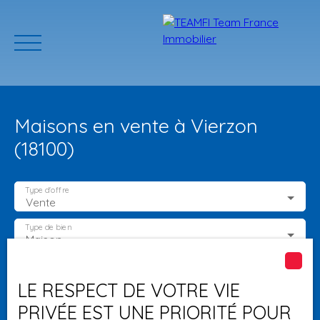
Maisons en vente à Vierzon
(18100)
Type d'offre
Vente
ACCUEIL
ACHETER
GERER VOTRE BIEN
PROGRAMMES N
Type de bien
Maison
Localisation
Vierzon (18100)
Estimation
LE RESPECT DE VOTRE VIE
PRIVÉE EST UNE PRIORITÉ POUR
Budget max (€)