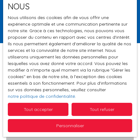
NOUS
Surface min (m²)
Nous utilisons des cookies afin de vous offrir une
expérience optimale et une communication pertinente sur
Rechercher
notre site. Grace à ces technologies, nous pouvons vous
proposer du contenu en rapport avec vos centres d'intérêt.
Ils nous permettent également d'améliorer la qualité de nos
services et la convivialité de notre site internet. Nous
utiliserons uniquement les données personnelles pour
lesquelles vous avez donné votre accord. Vous pouvez les
Trier par
modifier à n'importe quel moment via la rubrique ″Gérer les
Créer une alerte
Pertinence
cookies″ en bas de notre site, à l'exception des cookies
essentiels à son fonctionnement. Pour plus d'informations
sur vos données personnelles, veuillez consulter
notre politique de confidentialité
.
Vendu
Tout accepter
Tout refuser
Personnaliser