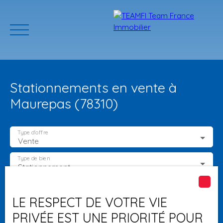
Stationnements en vente à
Maurepas (78310)
Type d'offre
Vente
ACCUEIL
ACHETER
GERER VOTRE BIEN
PROGRAMMES N
Type de bien
Stationnement
Localisation
Maurepas (78310)
Estimation
LE RESPECT DE VOTRE VIE
PRIVÉE EST UNE PRIORITÉ POUR
Budget max (€)