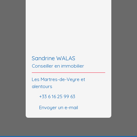
Sandrine WALAS
Conseiller en immobilier
Les Martres-de-Veyre et
alentours
+33 6 16 25 99 63
Envoyer un e-mail