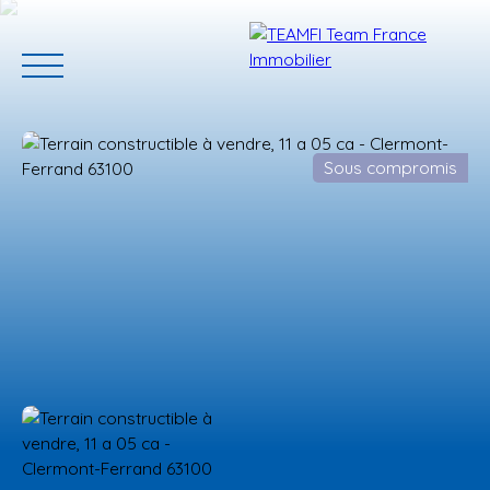
Sous compromis
ACCUEIL
ACHETER
GERER VOTRE BIEN
PROGRAMMES N
Estimation