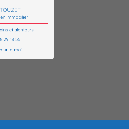
 TOUZET
 en immobilier
ains et alentours
48 29 18 55
r un e-mail