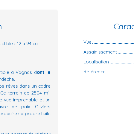
n
Carac
Vue
ctible
:
12 a 94 ca
Assainissement
Localisation
Référence
tible à Vagnas d
ont le
Ardèche.
vos rêves dans un cadre
 Ce terrain de 2504 m²,
e vue imprenable et un
vre de paix. Oliviers
produire sa propre huile
 vous permet de réaliser