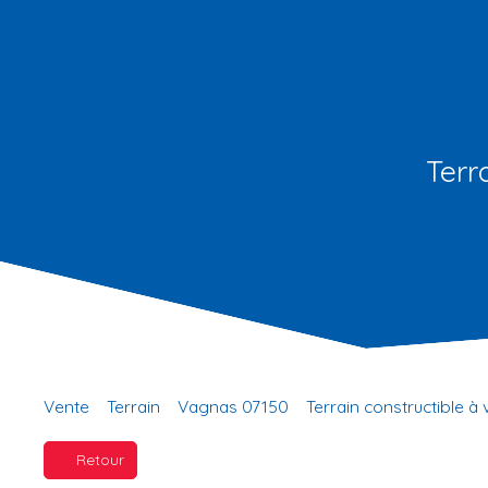
Terr
Vente
Terrain
Vagnas 07150
Terrain constructible à
Retour