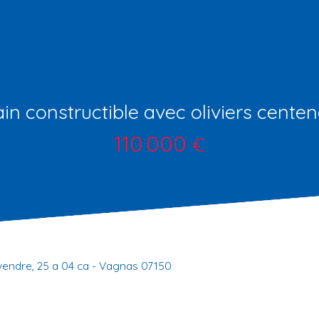
ain constructible avec oliviers centen
110 000
€
 vendre, 25 a 04 ca - Vagnas 07150