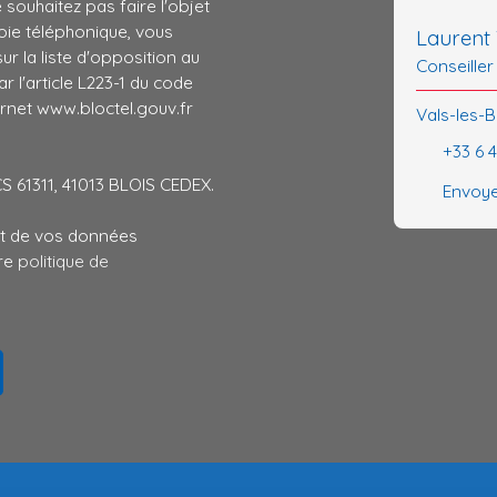
ouhaitez pas faire l'objet
ie téléphonique, vous
Laurent
r la liste d'opposition au
Conseiller
 l'article L223-1 du code
ernet www.bloctel.gouv.fr
Vals-les-B
+33 6 
CS 61311, 41013 BLOIS CEDEX.
Envoye
ent de vos données
tre
politique de