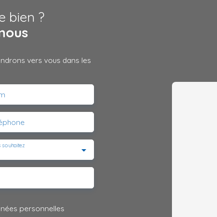
e bien ?
nous
iendrons vers vous dans les
m
léphone
 souhaitez
nnées personnelles