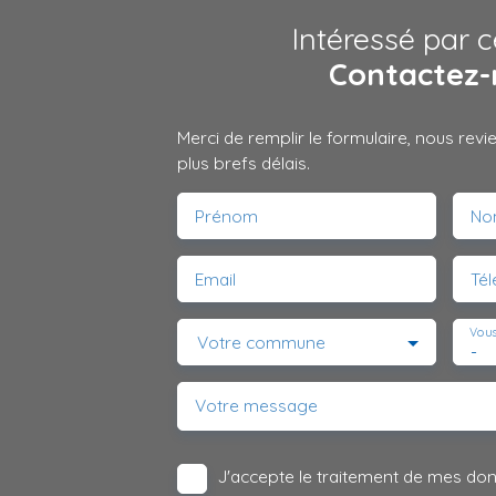
Intéressé par c
Contactez-
Merci de remplir le formulaire, nous rev
plus brefs délais.
Prénom
No
Email
Té
Vous
Votre commune
-
Votre message
J'accepte le traitement de mes do