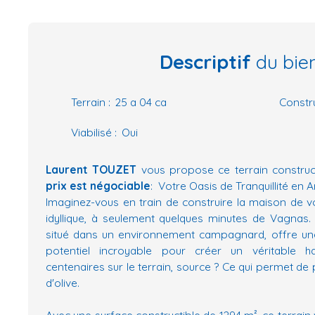
Descriptif
du bie
Terrain
:
25 a 04 ca
Constru
Viabilisé
:
Oui
Laurent TOUZET
vous propose ce terrain construc
prix est négociable
: Votre Oasis de Tranquillité en 
Imaginez-vous en train de construire la maison de 
idyllique, à seulement quelques minutes de Vagnas.
situé dans un environnement campagnard, offre un
potentiel incroyable pour créer un véritable ha
centenaires sur le terrain, source ? Ce qui permet de 
d'olive.
Avec une surface constructible de 1294 m², ce terrain