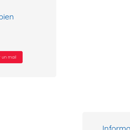
bien
 un mail
Inform