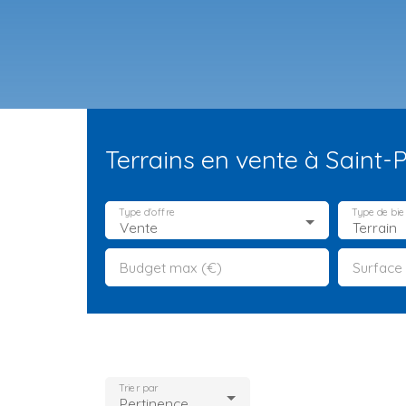
Terrains en vente à Saint
Type d'offre
Type de bie
Vente
Terrain
Budget max (€)
Surface
ES NEUFS
ESTIMATION
VENDRE
LA TEAM
RECRUTEMENT
Trier par
Pertinence