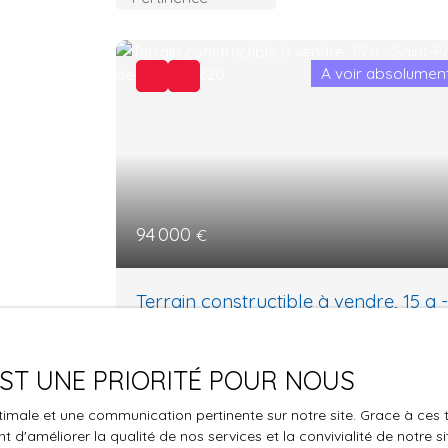
A voir absolumen
94 000
€
Terrain constructible à vendre, 15 a -
Saint-Pal-de-Mons 43620
15 a
Saint-Pal-de-Mons 43620
 EST UNE PRIORITÉ POUR NOUS
Terrain Constructible Exceptionnel de 1500
m² avec Vue DégagéeLIBRE DE TOUT
optimale et une communication pertinente sur notre site. Grace à c
CONSTRUCTEUR!! Au calme, imaginez votre
 d'améliorer la qualité de nos services et la convivialité de notre s
futur havre de paix sur ce terrain