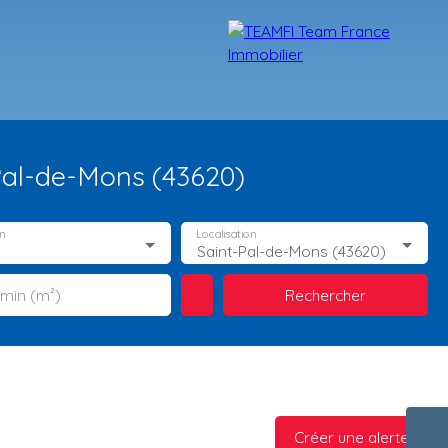
-Pal-de-Mons (43620)
n
Localisation
Saint-Pal-de-Mons (43620)
Rechercher
 min (m²)
TÉMOIGNAGES
NOS FORMATIONS
BLOG
CONTACT
Créer une alerte