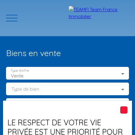
Biens en vente
Type d'offre
Vente
Type de bien
ACCUEIL
ACHETER
GERER VOTRE BIEN
PROGRAMMES N
Localisation
Estimation
Budget max (€)
LE RESPECT DE VOTRE VIE
PRIVÉE EST UNE PRIORITÉ POUR