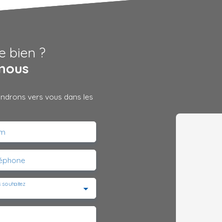
e bien ?
nous
iendrons vers vous dans les
m
léphone
 souhaitez