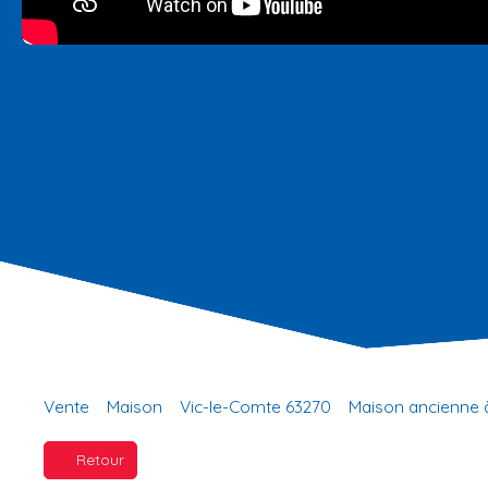
Vente
Maison
Vic-le-Comte 63270
Maison ancienne à
Retour