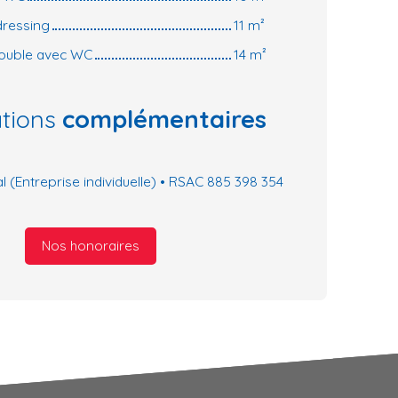
dressing
11 m²
 double avec WC
14 m²
ations
complémentaires
(Entreprise individuelle) • RSAC 885 398 354
Nos honoraires