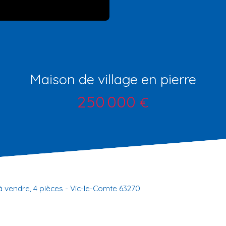
Maison de village en pierre
250 000
€
 vendre, 4 pièces - Vic-le-Comte 63270