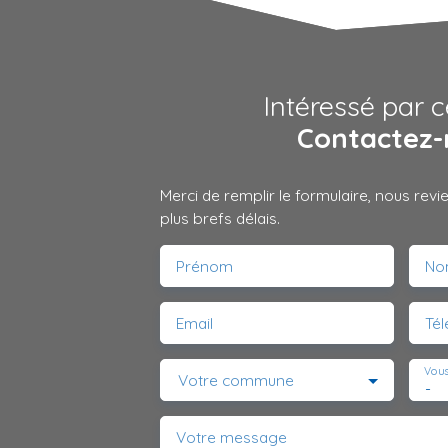
Intéressé par c
Contactez-
Merci de remplir le formulaire, nous rev
plus brefs délais.
Prénom
No
Email
Té
Vous
Votre commune
-
Votre message