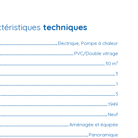
téristiques
techniques
Electrique, Pompe à chaleur
PVC/Double vitrage
30
m²
3
1
3
1949
Neuf
Aménagée et équipée
Panoramique