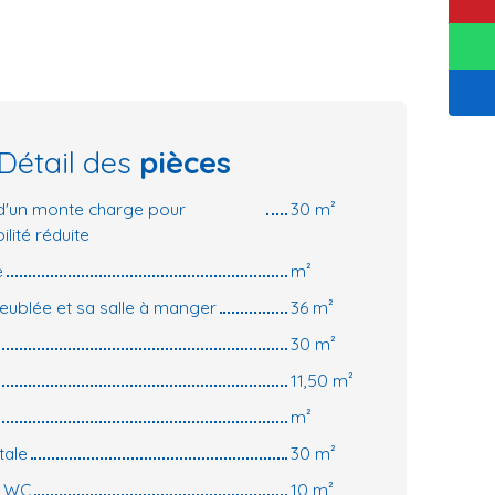
Détail des
pièces
d'un monte charge pour
30 m²
lité réduite
e
m²
eublée et sa salle à manger
36 m²
30 m²
11,50 m²
m²
tale
30 m²
c WC
10 m²