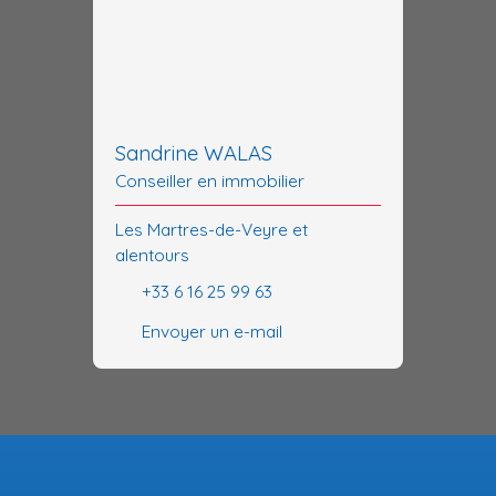
Sandrine WALAS
Conseiller en immobilier
Les Martres-de-Veyre et
alentours
+33 6 16 25 99 63
Envoyer un e-mail