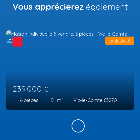
Vous apprécierez
également
Exclusivité
239 000
€
6
pièces
151
m²
Vic-le-Comte 63270