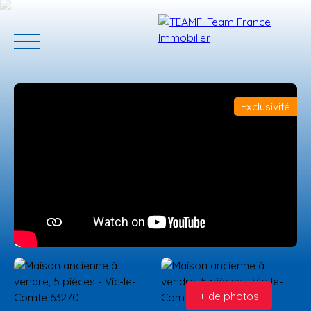
Exclusivité
ACCUEIL
ACHETER
GERER VOTRE BIEN
PROGRAMMES N
Estimation
+ de photos