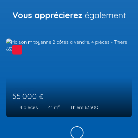
Vous apprécierez
également
55 000
€
4
pièces
41
m²
Thiers 63300