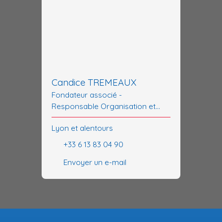
Candice TREMEAUX
Fondateur associé -
Responsable Organisation et
Coordination
Lyon et alentours
+33 6 13 83 04 90
Envoyer un e-mail