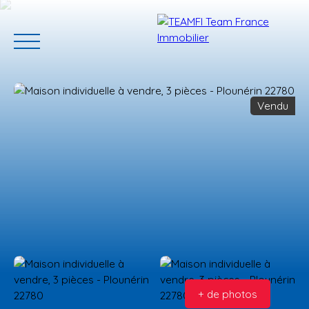
Vendu
ACCUEIL
ACHETER
GERER VOTRE BIEN
PROGRAMMES N
Estimation
+ de photos